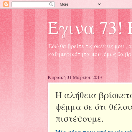
Έγινα 73! Ε
Εδώ θα βρείτε τις σκέψεις μου 
καθημερινότητα μου ,όμως θα βρ
Κυριακή 31 Μαρτίου 2013
Η αλήθεια βρίσκετα
ψέμμα σε ότι θέλο
πιστέψουμε.
Μία μέρα πριν από το νέο μή