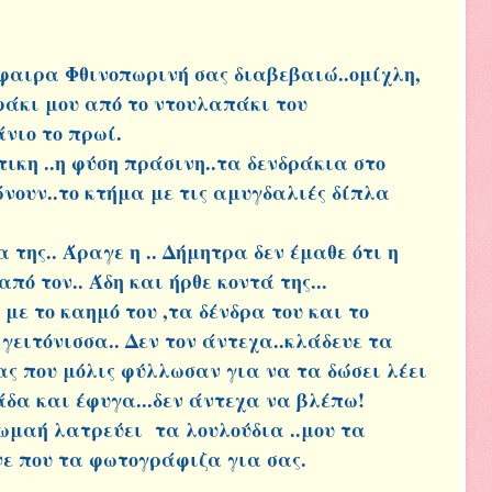
φαιρα Φθινοπωρινή σας διαβεβαιώ..ομίχλη,
φάκι μου από το ντουλαπάκι του
άνιο το πρωί.
ικη ..η φύση πράσινη..τα δενδράκια στο
ουν..το κτήμα με τις αμυγδαλιές δίπλα
 της.. Άραγε η .. Δήμητρα δεν έμαθε ότι η
πό τον.. Άδη και ήρθε κοντά της...
με το καημό του ,τα δένδρα του και το
γειτόνισσα.. Δεν τον άντεχα..κλάδευε τα
ας που μόλις φύλλωσαν για να τα δώσει λέει
δα και έφυγα...δεν άντεχα να βλέπω!
ωμαή λατρεύει τα λουλούδια ..μου τα
νε που τα φωτογράφιζα για σας.