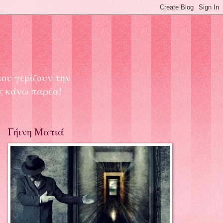
μου γεμίζουν την
ας κάνω παρέα!
Γήινη Ματιά