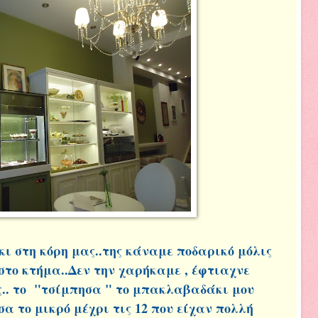
 στη κόρη μας..της κάναμε ποδαρικό μόλις
στο κτήμα..Δεν την χαρήκαμε , έφτιαχνε
ς.. το "τσίμπησα " το μπακλαβαδάκι μου
α το μικρό μέχρι τις 12 που είχαν πολλή