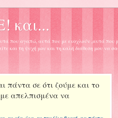
! και...
, αυτά που αγαπώ, αυτά που με ενοχλούν ,αυτά που 
είτε και τη ψυχή μου και τη καλή διάθεση μου να σ
ι πάντα σε ότι ζούμε και το
υμε απελπισμένα να
να..με νέα ώρα..με την ίδια βροχή..μα πάντα