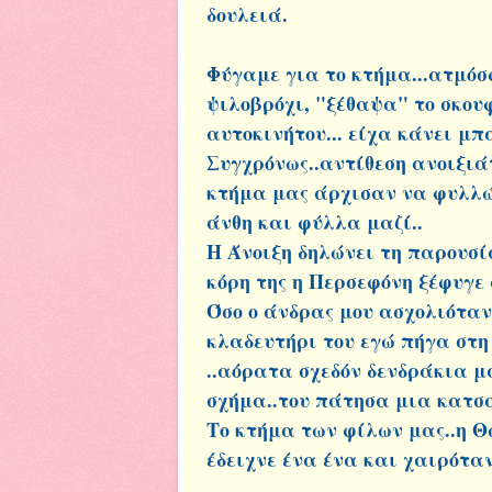
δουλειά.
Φύγαμε για το κτήμα...ατμόσ
ψιλοβρόχι, "ξέθαψα" το σκου
αυτοκινήτου... είχα κάνει μπ
Συγχρόνως..αντίθεση ανοιξιάτ
κτήμα μας άρχισαν να φυλλών
άνθη και φύλλα μαζί..
Η Άνοιξη δηλώνει τη παρουσία
κόρη της η Περσεφόνη ξέφυγε α
Όσο ο άνδρας μου ασχολιόταν 
κλαδευτήρι του εγώ πήγα στη 
..αόρατα σχεδόν δενδράκια μ
σχήμα..του πάτησα μια κατσά
Το κτήμα των φίλων μας..η Θ
έδειχνε ένα ένα και χαιρότα