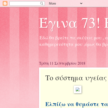
Έγινα 73! Ε
Εδώ θα βρείτε τις σκέψεις μου 
καθημερινότητα μου ,όμως θα βρ
Τρίτη 11 Σεπτεμβρίου 2018
Το σύστημα υγείας 
Ελπίζω να θυμάστε τα