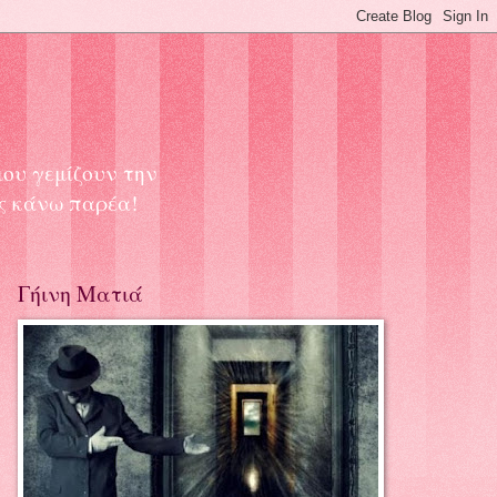
μου γεμίζουν την
ας κάνω παρέα!
Γήινη Ματιά