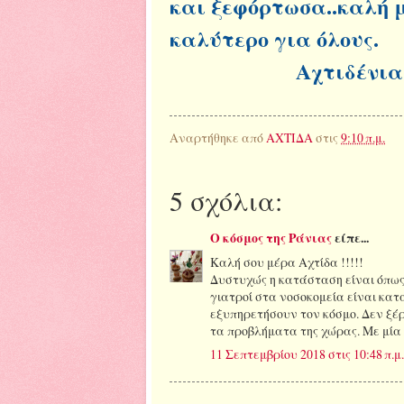
και ξεφόρτωσα..καλή 
καλύτερο για όλους.
Αχτιδένια φι
Αναρτήθηκε από
ΑΧΤΙΔΑ
στις
9:10 π.μ.
5 σχόλια:
Ο κόσμος της Ράνιας
είπε...
Καλή σου μέρα Αχτίδα !!!!!
Δυστυχώς η κατάσταση είναι όπως 
γιατροί στα νοσοκομεία είναι κα
εξυπηρετήσουν τον κόσμο. Δεν ξέ
τα προβλήματα της χώρας. Με μία ε
11 Σεπτεμβρίου 2018 στις 10:48 π.μ.