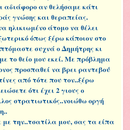
α αδιάφορο αν θελήσαμε κάτι
ράς γνώσης και θεραπείας.
να ηλικιωμένο άτομο να θέλει
ξωτερικό όπως ξέρω κάποιον στο
επτόμαστε συχνά ο Δημήτρης κι
με το θείο μου εκεί. Με πρόβλημα
ονος προσπαθεί να βρει ραντεβού
τίνες από τότε που τον..ξέρω
ειώσετε ότι έχει 2 γιους ο
άλλος στρατιωτικός..νοιώθω οργή
η..
με την..τσατίλα μου, σας τα είπα