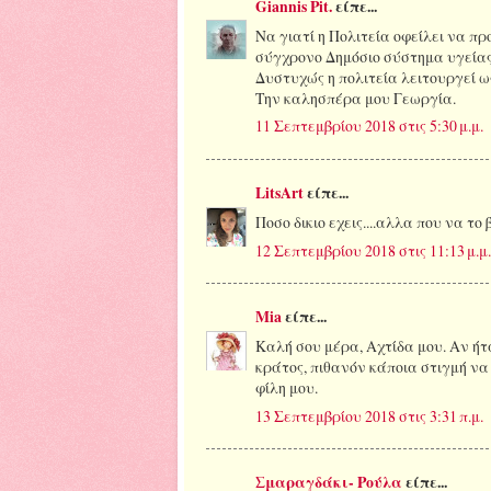
Giannis Pit.
είπε...
Να γιατί η Πολιτεία οφείλει να πρ
σύγχρονο Δημόσιο σύστημα υγείας. 
Δυστυχώς η πολιτεία λειτουργεί ω
Την καλησπέρα μου Γεωργία.
11 Σεπτεμβρίου 2018 στις 5:30 μ.μ.
LitsArt
είπε...
Ποσο δικιο εχεις....αλλα που να το
12 Σεπτεμβρίου 2018 στις 11:13 μ.μ.
Mia
είπε...
Καλή σου μέρα, Αχτίδα μου. Αν ήτ
κράτος, πιθανόν κάποια στιγμή να
φίλη μου.
13 Σεπτεμβρίου 2018 στις 3:31 π.μ.
Σμαραγδάκι- Ρούλα
είπε...