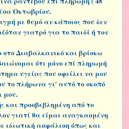
ινά ραντεβού επί πληρωμή ( 48
μέσα Οκτωβρίου.
ιγμή με θυμό αν κάποιος που δεν
ζόταν γιατρό για το παιδί ή τον
 στο Διαβαλκανικό και βρίσκω
βαιώνομαι ότι μόνο επί πληρωμή
ύστημα υγείας που οφείλει να μου
υ το πλήρωνα γι' αυτό το σκοπό
 μου.
ς και προσβεβλημένη από το
λλον γιατί θα είμαι αναγκασμένη
ε ιδιωτική ασφάλιση όπως και