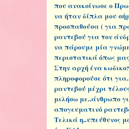
που ανακοίνωσε ο Πρωθ
να ήταν δίπλα μου σή
προσπαθούσα ( για πρ
ραντεβού για τον άνδρ
να πάρουμε μία γνώμη
περιστατικά όπως μα
Στην αρχή ένα κωδικο
πληροφορούσε ότι για.
ραντεβού μέχρι τέλους
μιλήσω με..άνθρωπο γ
απογευματινό ραντεβ
Τελικά η..υπεύθυνος μ