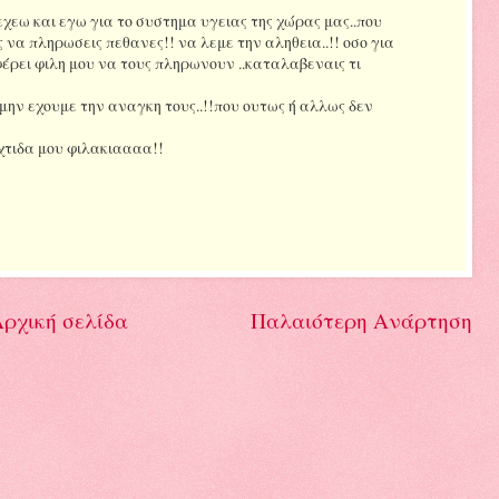
εχεω και εγω για το συστημα υγειας της χώρας μας..που
ις να πληρωσεις πεθανες!! να λεμε την αληθεια..!! οσο για
έρει φιλη μου να τους πληρωνουν ..καταλαβεναις τι
μην εχουμε την αναγκη τους..!!που ουτως ή αλλως δεν
χτιδα μου φιλακιαααα!!
ρχική σελίδα
Παλαιότερη Ανάρτηση