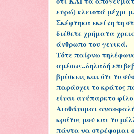
ότι ΚΑΙ τα απογευματ
ευρώ) κλειστά μέχρι 
Σκέφτηκα εκείνη τη στ
διέθετε χρήματα χρεια
άνθρωπο του γενικά.
Τότε παίρνω τηλέφωνο
αμέσως..δηλαδή επιβε
βρίσκεις και ότι το σ
παράσχει το κράτος πο
είναι ανύπαρκτο φίλοι
Αισθάνομαι ανασφαλή
κράτος μου και το μέ
πάντα να στρέφομαι σ