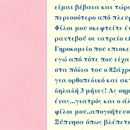
είμαι βέβαια και τώρ
περισσότερο από πλευ
Φίλοι μου σκεφτείτε έ
ραντεβού σε ιατρείο ε
Γηροκομείο που επισκ
εγώ από τότε που είχα
στα πόδια του ο 82άχρ
για ορθοπεδικό και ακ
δηλαδή 3 μήνες! Ας σημ
ένας...γιατρός και ο 
φίλοι μου..απογοήτευσ
Ξύπνησα όπως βλέπετε 