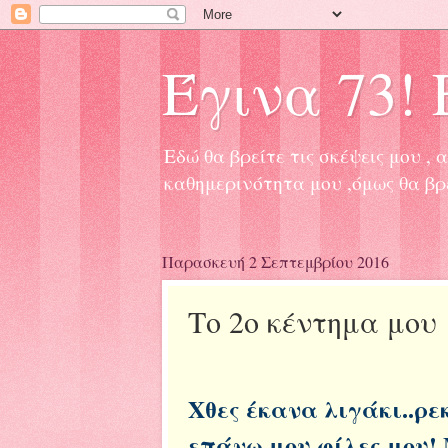
Έγινα 73! Ε
Εδώ θα βρείτε τις σκέψεις μου 
καθημερινότητα μου ,όμως θα βρ
Παρασκευή 2 Σεπτεμβρίου 2016
Το 2ο κέντημα μου 
Χθες έκανα λιγάκι..ρε
επάνω μου φίλες μου!