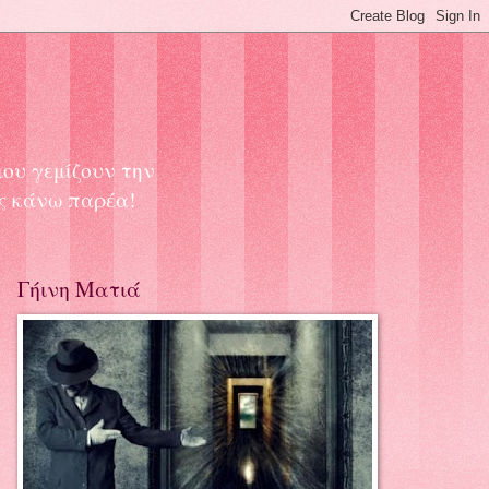
μου γεμίζουν την
ας κάνω παρέα!
Γήινη Ματιά