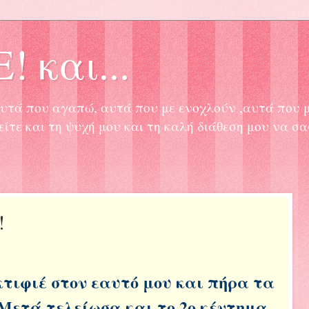
! και...
, αυτά που αγαπώ, αυτά που με ενοχλούν ,αυτά που 
είτε και τη ψυχή μου και τη καλή διάθεση μου να σ
!
κτιφιέ στον εαυτό μου και πήρα τα
 Μετά τελείωσα και το 2ο κέντημα