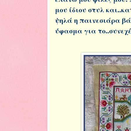
μου ίδιου στυλ και..κ
ψηλά η παινεσιάρα βά
ύφασμα για το..συνεχέ