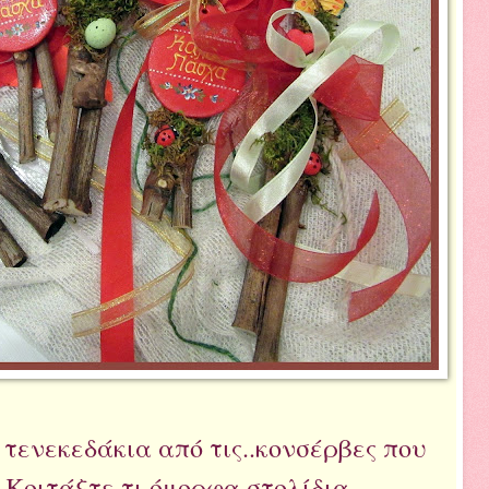
 τενεκεδάκια από τις..κονσέρβες που
 Κοιτάξτε τι όμορφα στολίδια