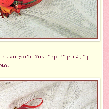
ια όλα γιατί..πακεταρίστηκαν , τη
ια.