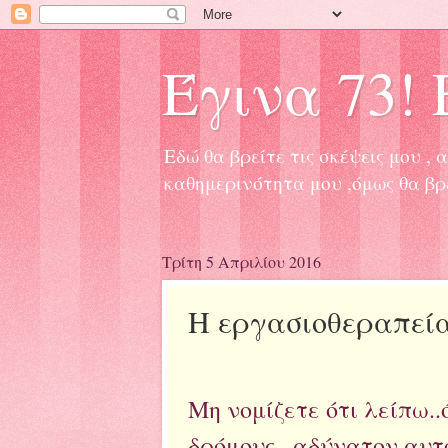
Έγινα 73! Ε
Εδώ θα βρείτε τις σκέψεις μου 
καθημερινότητα μου ,όμως θα βρ
Τρίτη 5 Απριλίου 2016
Η εργασιοθεραπεία 
Μη νομίζετε ότι λείπω..
δρόμους...αδύνατον αυτ