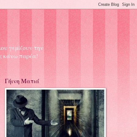
μου γεμίζουν την
ας κάνω παρέα!
Γήινη Ματιά