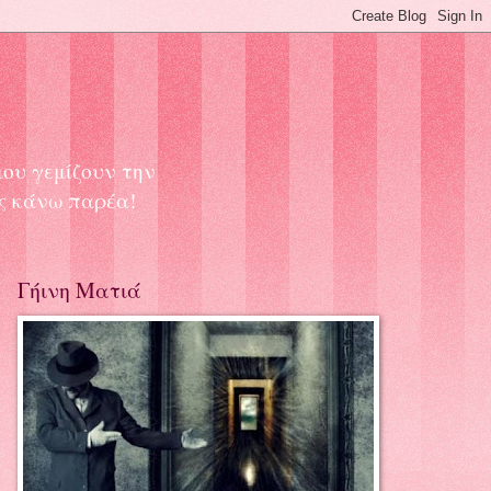
μου γεμίζουν την
ας κάνω παρέα!
Γήινη Ματιά