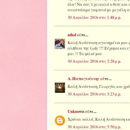
όλα! Να σας 'εχει καλά ο θεός και 
αναστάσιμο γιορτινό με μεγάλη α
30 Απριλίου 2016 στις 1:48 μ.μ.
nikol
είπε...
Καλή Ανάσταση αγαπημένοι μου φί
αλήθεια της ζωής !!! Εύχομαι και
μας !! Τα φιλιά μου
30 Απριλίου 2016 στις 2:28 μ.μ.
Α. Παπαγιάννης
είπε...
Καλή Ανάσταση, Γεωργία, και χρόν
30 Απριλίου 2016 στις 3:23 μ.μ.
Unknown
είπε...
Χρόνια πολλά, Καλή Ανάσταση καλ
30 Απριλίου 2016 στις 5:50 μ.μ.