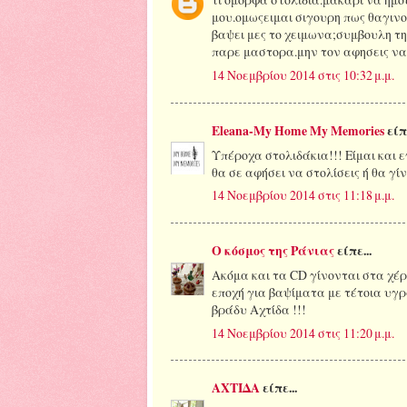
μου.ομωςειμαι σιγουρη πως θαγιν
βαψει μες το χειμωνα;συμβουλη τη
παρε μαστορα.μην τον αφησεις να
14 Νοεμβρίου 2014 στις 10:32 μ.μ.
Eleana-My Home My Memories
είπε
Υπέροχα στολιδάκια!!! Είμαι και ε
θα σε αφήσει να στολίσεις ή θα γίν
14 Νοεμβρίου 2014 στις 11:18 μ.μ.
Ο κόσμος της Ράνιας
είπε...
Ακόμα και τα CD γίνονται στα χέρ
εποχή για βαψίματα με τέτοια υγρ
βράδυ Αχτίδα !!!
14 Νοεμβρίου 2014 στις 11:20 μ.μ.
ΑΧΤΙΔΑ
είπε...