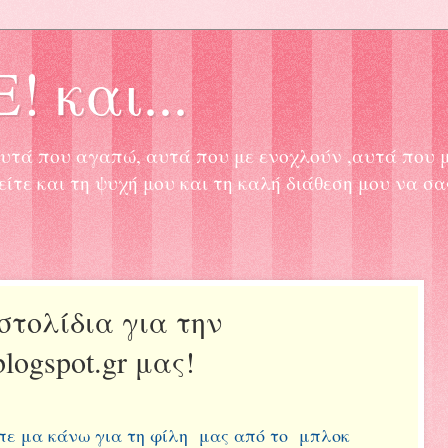
! και...
, αυτά που αγαπώ, αυτά που με ενοχλούν ,αυτά που 
είτε και τη ψυχή μου και τη καλή διάθεση μου να σ
στολίδια για την
.blogspot.gr μας!
επε μα κάνω για τη φίλη μας από το μπλοκ