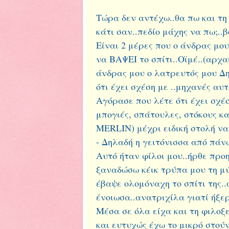
Τώρα δεν αντέχω..θα πω και τη 
κάτι σαν..πεδίο μάχης να πω;..
Είναι 2 μέρες που ο άνδρας μου
να ΒΑΨΕΙ το σπίτι..Οϊμέ..(αρχα
άνδρας μου ο λατρευτός μου Δη
ότι έχει σχέση με ..μηχανές αυ
Αγόρασε που λέτε ότι έχει σχέσ
μπογιές, σπάτουλες, στόκους κα
MERLIN) μέχρι ειδική στολή να 
- Δηλαδή η γειτόνισσα από πάνω
Αυτό ήταν φίλοι μου..ήρθε προ
ξαναδώσω κέικ τρύπα μου τη μύ
έβαψε ολομόναχη το σπίτι της..
ένοιωσα..ανατριχίλα γιατί ήξε
Μέσα σε όλα είχα και τη φιλοξ
και ευτυχώς έχω το μικρό στούν