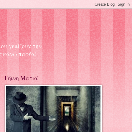
μου γεμίζουν την
ας κάνω παρέα!
Γήινη Ματιά