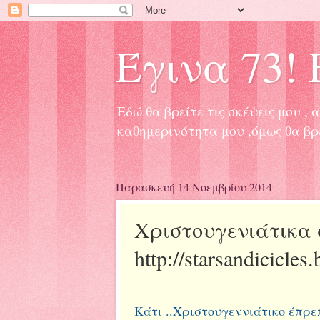
Έγινα 73! Ε
Εδώ θα βρείτε τις σκέψεις μου 
καθημερινότητα μου ,όμως θα βρ
Παρασκευή 14 Νοεμβρίου 2014
Χριστουγενιάτικα 
http://starsandicicles
Κάτι ..Χριστουγεννιάτικο έπρ