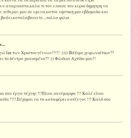
ουν αναρπαστα.καλα τι τον επιασε τον κυριο δημητρη να
ς πεθερας μου σε εμενα.κατσε νηστικη μια εβδομαδα και
 βαψει.καταλαβαινετε...πολλα φιλια
...
γώ fan των Χριστουγέννων!!!!! :)))) Βάψιμο χειμωνιάτικα??
ει το δέντρο χιονισμένο?? :)) Φιλάκια Αχτίδα μου!!
ια σου έργα τέχνης !!!Είναι πανέμορφα !!! Καλέ είναι
ασία !!!! Εύχομαι να τα καταφέρει ο σύζυγος !!! Καλό σου