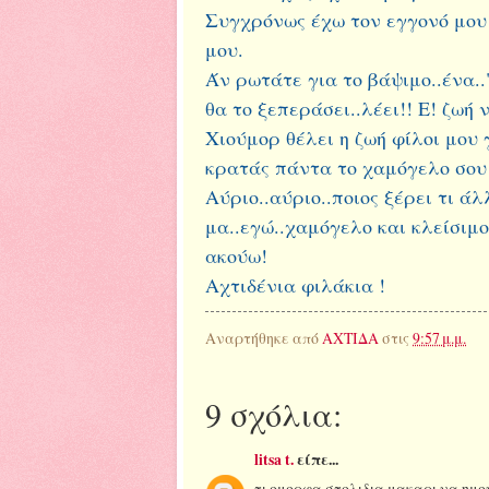
Συγχρόνως έχω τον εγγονό μου 
μου.
Άν ρωτάτε για το βάψιμο..ένα..
θα το ξεπεράσει..λέει!! Ε! ζωή
Χιούμορ θέλει η ζωή φίλοι μου 
κρατάς πάντα το χαμόγελο σου
Αύριο..αύριο..ποιος ξέρει τι ά
μα..εγώ..χαμόγελο και κλείσιμ
ακούω!
Αχτιδένια φιλάκια !
Αναρτήθηκε από
ΑΧΤΙΔΑ
στις
9:57 μ.μ.
9 σχόλια:
litsa t.
είπε...
τι ομορφα στολιδια.μακαρι να ημ