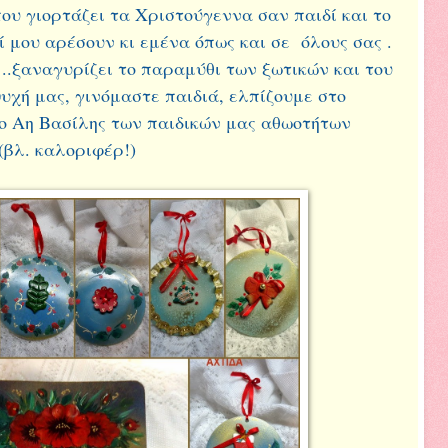
gr/ που γιορτάζει τα Χριστούγεννα σαν παιδί και το
 μου αρέσουν κι εμένα όπως και σε όλους σας .
ι ..ξαναγυρίζει το παραμύθι των ξωτικών και του
χή μας, γινόμαστε παιδιά, ελπίζουμε στο
ο Αη Βασίλης των παιδικών μας αθωοτήτων
(βλ. καλοριφέρ!)