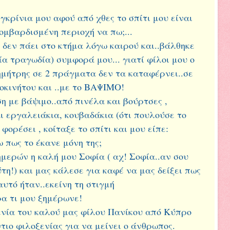
γκρίνια μου αφού από χθες το σπίτι μου είναι
βομβαρδισμένη περιοχή να πω;...
 δεν πάει στο κτήμα λόγω καιρού και..βάλθηκε
ία τραγωδία) συμφορά μου... γιατί φίλοι μου ο
μήτρης σε 2 πράγματα δεν τα καταφέρνει..σε
τοκινήτου και ..με το ΒΑΨΙΜΟ!
η με βάψιμο..από πινέλα και βούρτσες ,
ι εργαλειάκια, κουβαδάκια (ότι πουλούσε το
φορέσει , κοίταξε το σπίτι και μου είπε:
 πως το έκανε μόνη της;
ημερών η καλή μου Σοφία ( αχ! Σοφία..αν σου
τη!) και μας κάλεσε για καφέ να μας δείξει πως
αυτό ήταν..εκείνη τη στιγμή
ρα τι μου ξημέρωνε!
ενία του καλού μας φίλου Πανίκου από Κύπρο
τιο φιλοξενίας για να μείνει ο άνθρωπος.