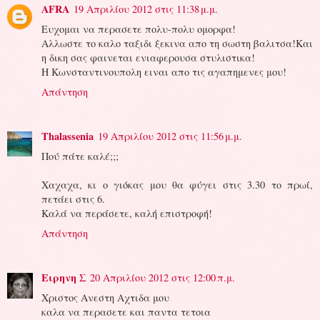
AFRA
19 Απριλίου 2012 στις 11:38 μ.μ.
Ευχομαι να περασετε πολυ-πολυ ομορφα!
Αλλωστε το καλο ταξιδι ξεκινα απο τη σωστη βαλιτσα!Και
η δικη σας φαινεται ενιαφερουσα στυλιστικα!
Η Κωνσταντινουπολη ειναι απο τις αγαπημενες μου!
Απάντηση
Thalassenia
19 Απριλίου 2012 στις 11:56 μ.μ.
Πού πάτε καλέ;;;
Χαχαχα, κι ο γιόκας μου θα φύγει στις 3.30 το πρωί,
πετάει στις 6.
Καλά να περάσετε, καλή επιστροφή!
Απάντηση
Ειρηνη Σ
20 Απριλίου 2012 στις 12:00 π.μ.
Χριστος Ανεστη Αχτιδα μου
καλα να περασετε και παντα τετοια