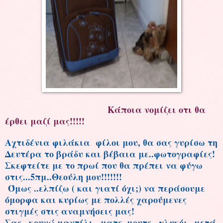
Κάποια νομίζει οτι θα
έρθει μαζί μας!!!!!
Αχτιδένια φιλάκια φίλοι μου, θα σας γυρίσω τη
Δευτέρα το βράδυ και βέβαια με..φωτογραφίες!
Σκεφτείτε με το πρωί που θα πρέπει να φύγω
στις...5πμ..Θεούλη μου!!!!!!!
Όμως ..ελπίζω ( και γιατί όχι;) να περάσουμε
όμορφα και κυρίως με πολλές χαρούμενες
στιγμές στις αναμνήσεις μας!
Σας ..κουνώ μαντίλι...ματς..μουτς...γλυκό; ..μετά