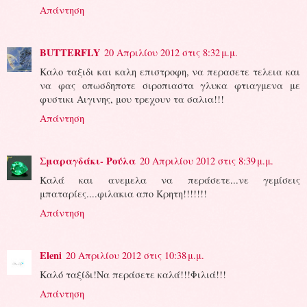
Απάντηση
BUTTERFLY
20 Απριλίου 2012 στις 8:32 μ.μ.
Καλο ταξιδι και καλη επιστροφη, να περασετε τελεια και
να φας οπωσδηποτε σιροπιαστα γλυκα φτιαγμενα με
φυστικι Αιγινης, μου τρεχουν τα σαλια!!!
Απάντηση
Σμαραγδάκι- Ρούλα
20 Απριλίου 2012 στις 8:39 μ.μ.
Kαλά και ανεμελα να περάσετε...νε γεμίσεις
μπαταρίες....φιλακια απο Κρητη!!!!!!!
Απάντηση
Eleni
20 Απριλίου 2012 στις 10:38 μ.μ.
Καλό ταξίδι!Να περάσετε καλά!!!Φιλιά!!!
Απάντηση