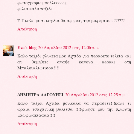
φωτογραφιες πολλεεεεες
φιλια καλο ταξιδι
Υ.Γ καλε με τι καρδια θα αφησεις την μικρη πισω ??????
Απάντηση
Eva's blog
20 Απριλίου 2012 στις 12:06 π.μ.
Καλο ταξιδι γλυκεια μου Αχτιδα ,να περασετε τελεια και
αν θυμηθεις αναψε κανενα κερακι στη
Μπαλουκλιωτισσα!!!!
Απάντηση
ΔΗΜΗΤΡΑ ΛΑΓΟΝΗΣΙ
20 Απριλίου 2012 στις 12:25 π.μ.
Καλο ταξιδι Αχτιδα μου,καλα να περασετε!!!καλε τι
ωραια τσαχπινικη βαλιτσα !!!!φιλησε μου την Κλωντη
μας.φιλακιαααα!!!!
Απάντηση