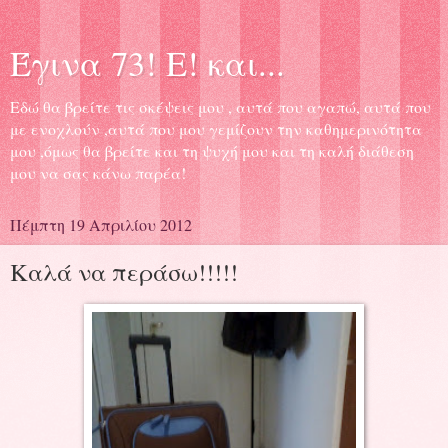
Έγινα 73! Ε! και...
Εδώ θα βρείτε τις σκέψεις μου , αυτά που αγαπώ, αυτά που
με ενοχλούν ,αυτά που μου γεμίζουν την καθημερινότητα
μου ,όμως θα βρείτε και τη ψυχή μου και τη καλή διάθεση
μου να σας κάνω παρέα!
Πέμπτη 19 Απριλίου 2012
Καλά να περάσω!!!!!