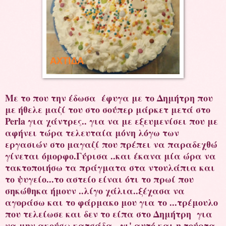
Με το που την έδωσα έφυγα με το Δημήτρη που
με ήθελε μαζί του στο σούπερ μάρκετ μετά στο
Perla για χάντρες.. για να με εξευμενίσει που με
αφήνει τώρα τελευταία μόνη λόγω των
εργασιών στο μαγαζί που πρέπει να παραδεχθώ
γίνεται όμορφο.Γύρισα ..και έκανα μία ώρα να
τακτοποιήσω τα πράγματα στα ντουλάπια και
το ψυγείο...το αστείο είναι ότι το πρωί που
σηκώθηκα ήμουν ..λίγο χάλια..ξέχασα να
αγοράσω και το φάρμακο μου για το ...τρέμουλο
που τελείωσε και δεν το είπα στο Δημήτρη για
να μην ακούσω κατσάδα.. γι' αυτό και η τούρτα