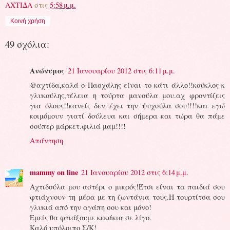
ΑΧΤΙΔΑ
στις
5:58 μ.μ.
Κοινή χρήση
49 σχόλια:
Ανώνυμος
21 Ιανουαρίου 2012 στις 6:11 μ.μ.
@αχτίδα,καλά ο Πασχάλης είναι το κάτι άλλο!!κούκλος κ
γλυκούλης,τέλεια η τούρτα μανούλα μου.αχ φροντίζεις
για όλους!!κανείς δεν έχει την ψυχούλα σου!!!!και εγώ
κοιμόμουν γιατί δούλευα και σήμερα και τώρα θα πάμε
σούπερ μάρκετ.φιλιά μαμ!!!!
Απάντηση
mammy on line
21 Ιανουαρίου 2012 στις 6:14 μ.μ.
Αχτιδούλα μου αστέρι ο μικρός!Έτσι είναι τα παιδιά σου
φτιάχνουν τη μέρα με τη ζωντάνια τους.Η τουρτίτσα σου
γλυκιά από την αγάπη σου και μόνο!
Εμείς θα φτιάξουμε κεκάκια σε λίγο.
Καλό υπόλοιπο Σ/Κ!