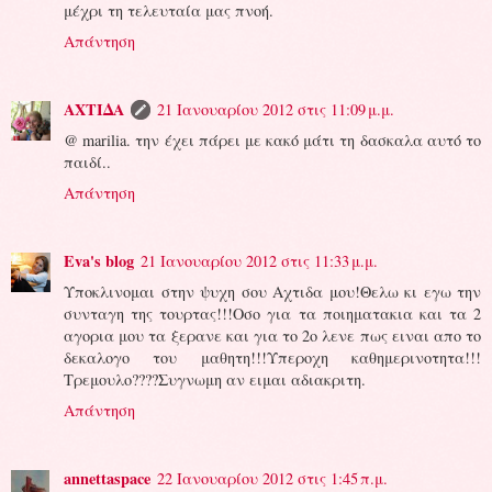
μέχρι τη τελευταία μας πνοή.
Απάντηση
ΑΧΤΙΔΑ
21 Ιανουαρίου 2012 στις 11:09 μ.μ.
@ marilia. την έχει πάρει με κακό μάτι τη δασκαλα αυτό το
παιδί..
Απάντηση
Eva's blog
21 Ιανουαρίου 2012 στις 11:33 μ.μ.
Υποκλινομαι στην ψυχη σου Αχτιδα μου!Θελω κι εγω την
συνταγη της τουρτας!!!Οσο για τα ποιηματακια και τα 2
αγορια μου τα ξερανε και για το 2ο λενε πως ειναι απο το
δεκαλογο του μαθητη!!!Υπεροχη καθημερινοτητα!!!
Τρεμουλο????Συγνωμη αν ειμαι αδιακριτη.
Απάντηση
annettaspace
22 Ιανουαρίου 2012 στις 1:45 π.μ.