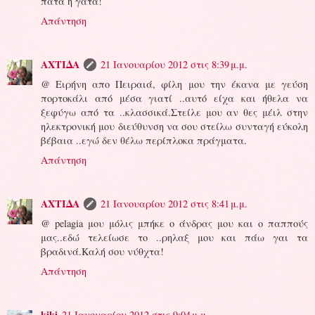
πατά η γάτα!
Απάντηση
ΑΧΤΙΔΑ
21 Ιανουαρίου 2012 στις 8:39 μ.μ.
@ Ειρήνη απο Πειραιά, φίλη μου την έκανα με γεύση
πορτοκάλι από μέσα γιατί ..αυτό είχα και ήθελα να
ξεφύγω από τα ..κλασσικά.Στείλε μου αν θες μέιλ στην
ηλεκτρονική μου διεύθυνση να σου στείλω συνταγή εύκολη
βέβαια ..εγώ δεν θέλω περίπλοκα πράγματα.
Απάντηση
ΑΧΤΙΔΑ
21 Ιανουαρίου 2012 στις 8:41 μ.μ.
@ pelagia μου μόλις μπήκε ο άνδρας μου και ο παππούς
μας..εδώ τελείωσε το ..ρηλαξ μου και πάω γαι τα
βραδινά.Καλή σου νύθχτα!
Απάντηση
kiki
21 Ιανουαρίου 2012 στις 9:04 μ.μ.