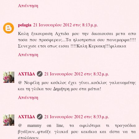
Απάντηση
pelagia
21 Ιανουαρίου 2012 στις 8:13 μ.μ.
Καλη ξεκουραση Αχτιδα μου την δικαιουσαι μετα απο
τοσα που προσφερεις...Τα ηλιοτροπια σου πανεμορφα!!!!
Συνεχισε ετσι οπως εισαι !!!!Καλη Κυριακη!!!φιλακια
Απάντηση
ΑΧΤΙΔΑ
21 Ιανουαρίου 2012 στις 8:32 μ.μ.
@ Νεφέλη μου κούκλος έχει γίνει..κούκλος γαλανομάτης
και τη γλύκα του Δημήτρη μου στα μάτια!
Απάντηση
ΑΧΤΙΔΑ
21 Ιανουαρίου 2012 στις 8:33 μ.μ.
@ mammy on line, τα αφιλότιμα τι τραγούδια
βγάζουν..φτιάξε γλυκιά μου κεκάκια και άστα να τα
στολίσουν.