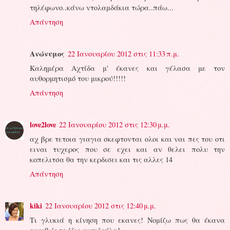
τηλέφωνο..κάνω ντολαμδάκια τώρα..πάω...
Απάντηση
Ανώνυμος
22 Ιανουαρίου 2012 στις 11:33 π.μ.
Καλημέρα Αχτίδα μ' έκανες και γέλασα με τον
αυθορμητισμό του μικρού!!!!!
Απάντηση
love2love
22 Ιανουαρίου 2012 στις 12:30 μ.μ.
αχ βρε τετοια γιαγια σκεφτονται ολοι και ναι πες του οτι
ειναι τυχερος που σε εχει και αν θελει πολυ την
κοπελιτσα θα την κερδισει και τις αλλες 14
Απάντηση
kiki
22 Ιανουαρίου 2012 στις 12:40 μ.μ.
Τι γλυκιά η κίνηση που εκανες! Νομίζω πως θα έκανα