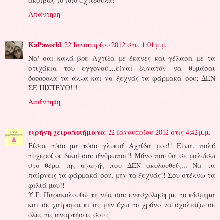
ακριβώς το ίδιο αχτιδούλα!
Απάντηση
KaPaworld
22 Ιανουαρίου 2012 στις 1:01 μ.μ.
Να' σαι καλά βρε Αχτίδα με έκανες και γέλασα με τα
στιχάκια του εγγονού....είναι δυνατόν να θυμάσαι
όοοοοολα τα άλλα και να ξεχνάς τα φάρμακα σου; ΔΕΝ
ΣΕ ΠΙΣΤΕΎΩ!!!
Απάντηση
ειρήνη χειροποιήματα
22 Ιανουαρίου 2012 στις 4:42 μ.μ.
Είσαι τόσο μα τόσο γλυκιά Αχτίδα μου!! Είναι πολύ
τυχεροί οι δικοί σου άνθρωποι!! Μόνο που θα σε μαλώσω
στο θέμα της αγωγής που ΔΕΝ ακολουθείς... Να τα
παίρνεις τα φάρμακά σου, μην τα ξεχνάς!! Σου στέλνω τα
φιλιά μου!!
Υ.Γ. Παρακολουθώ τη νέα σου ενασχόληση με το κόσμημα
και σε χαίρομαι κι ας μην έχω το χρόνο να σχολιάζω σε
όλες τις αναρτήσεις σου :)