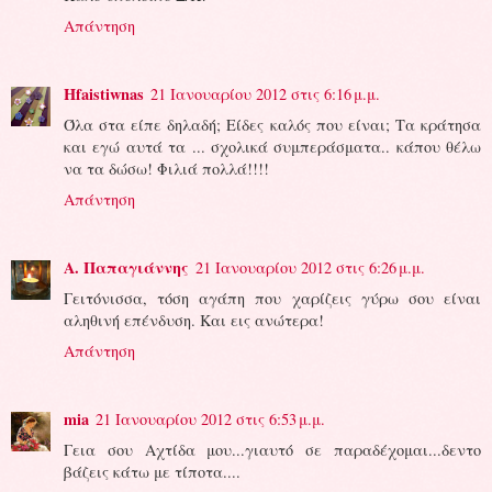
Απάντηση
Hfaistiwnas
21 Ιανουαρίου 2012 στις 6:16 μ.μ.
Όλα στα είπε δηλαδή; Είδες καλός που είναι; Τα κράτησα
και εγώ αυτά τα ... σχολικά συμπεράσματα.. κάπου θέλω
να τα δώσω! Φιλιά πολλά!!!!
Απάντηση
Α. Παπαγιάννης
21 Ιανουαρίου 2012 στις 6:26 μ.μ.
Γειτόνισσα, τόση αγάπη που χαρίζεις γύρω σου είναι
αληθινή επένδυση. Και εις ανώτερα!
Απάντηση
mia
21 Ιανουαρίου 2012 στις 6:53 μ.μ.
Γεια σου Αχτίδα μου...γιαυτό σε παραδέχομαι...δεντο
βάζεις κάτω με τίποτα....