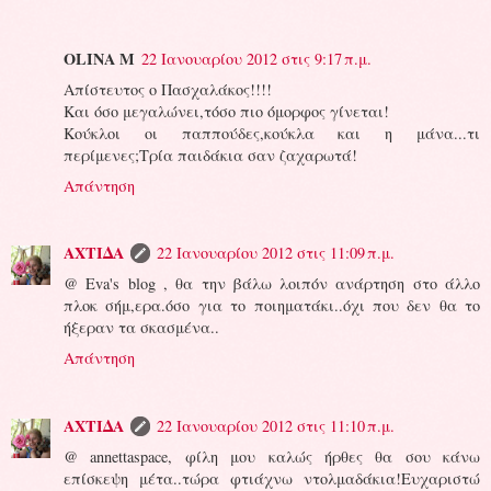
OLINA M
22 Ιανουαρίου 2012 στις 9:17 π.μ.
Απίστευτος ο Πασχαλάκος!!!!
Και όσο μεγαλώνει,τόσο πιο όμορφος γίνεται!
Κούκλοι οι παππούδες,κούκλα και η μάνα...τι
περίμενες;Τρία παιδάκια σαν ζαχαρωτά!
Απάντηση
ΑΧΤΙΔΑ
22 Ιανουαρίου 2012 στις 11:09 π.μ.
@ Eva's blog , θα την βάλω λοιπόν ανάρτηση στο άλλο
πλοκ σήμ,ερα.όσο για το ποιηματάκι..όχι που δεν θα το
ήξεραν τα σκασμένα..
Απάντηση
ΑΧΤΙΔΑ
22 Ιανουαρίου 2012 στις 11:10 π.μ.
@ annettaspace, φίλη μου καλώς ήρθες θα σου κάνω
επίσκεψη μέτα..τώρα φτιάχνω ντολμαδάκια!Ευχαριστώ