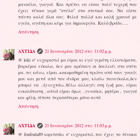
μανούλα, γιαγιά. Και πρέπει να είσαι πολύ τυχερή που
έχεις τέτοιο γερό "στύλο" στο σπιτικό σου. Να είστε
πάντα καλά όλοι σας. Φιλιά πολλά και καλή χρονιά με
υγεία, αγάπη και κέφι για δημιουργία. Καλό βράδυ.....
Απάντηση
ΑΧΤΙΔΑ
21 Ιανουαρίου 2012 στις 11:02 μ.μ.
@ kiki σ' ευχαριστώ μα είμαι κι εγώ γεμάτη ελλατώματα,
βαριέμαι εύκολα, δεν μου αρέσουν οι δουλειές στο σπίτι
μα..τις κάνω, είμαι..κακομαθημένη πρώτα από τους γονείς
μου και μετά από τον άνδρα μου, κλαίω πανεύκολα,δεν
μπορώ να ..ξενυχτάω..θέλω αλλαγές στη ζωή μου, είμαι
ευκολόπιστη ..απλά είμαι όμως ..γυναίκα, μητέρα , γιαγιά
και φίλη..τίποτε περισσότερο..μόνο αυτό.
Απάντηση
ΑΧΤΙΔΑ
21 Ιανουαρίου 2012 στις 11:03 μ.μ.
@ foufoula89 κοριτσάκι σ' ευχαριστώ..τον έχεις το πίνακα