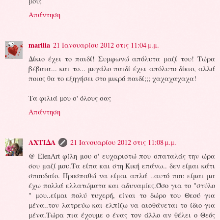
μου;
Απάντηση
marilia
21 Ιανουαρίου 2012 στις 11:04 μ.μ.
Δίκιο έχει το παιδί! Συμφωνώ απόλυτα μαζί του! Τώρα
βέβαια... και το... μεγάλο παιδί έχει απόλυτο δίκιο, αλλά
ποιος θα το εξηγήσει στο μικρό παιδί;;; χαχαχαχαχα!
Τα φιλιά μου σ' όλους σας
Απάντηση
ΑΧΤΙΔΑ
21 Ιανουαρίου 2012 στις 11:08 μ.μ.
@ ElenArt φίλη μου σ' ευχαριστώ που σπαταλάς την ώρα
σου μαζί μου.Τα είπα και στη Κική επάνω.. δεν είμαι κάτι
σπουδαίο. Προσπαθώ να είμαι απλά ..αυτό που είμαι μα
έχω πολλά ελλατώματα και αδυναμίες.Όσο για το "στύλο
" μου..είμαι πολύ τυχερή, είναι το δώρο του Θεού για
μένα..τον λατρεύω και ελπίζω να αισθάνεται το ίδιο για
μένα.Τώρα πια έχουμε ο ένας τον άλλο αν θέλει ο Θεός