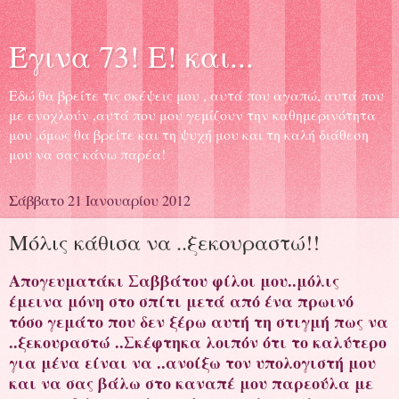
Έγινα 73! Ε! και...
Εδώ θα βρείτε τις σκέψεις μου , αυτά που αγαπώ, αυτά που
με ενοχλούν ,αυτά που μου γεμίζουν την καθημερινότητα
μου ,όμως θα βρείτε και τη ψυχή μου και τη καλή διάθεση
μου να σας κάνω παρέα!
Σάββατο 21 Ιανουαρίου 2012
Μόλις κάθισα να ..ξεκουραστώ!!
Απογευματάκι Σαββάτου φίλοι μου..μόλις
έμεινα μόνη στο σπίτι μετά από ένα πρωινό
τόσο γεμάτο που δεν ξέρω αυτή τη στιγμή πως να
..ξεκουραστώ ..Σκέφτηκα λοιπόν ότι το καλύτερο
για μένα είναι να ..ανοίξω τον υπολογιστή μου
και να σας βάλω στο καναπέ μου παρεούλα με