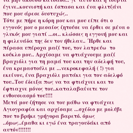
έγινε..κουνιστή και έσπασα και ένα φλιτζάνι
που μου άρεσε δυστυχώς..
Τότε με πήρε η κόρη μου και μου είπε ότι ο
εγγονός μου ο μεσαίος ζητούσε να έρθει σε μένα ο
γλυκός μου γιατί ...οι.. κλώσσες η εγγονή μου και
η φιλενάδα της δεν τον ήθελαν.. ΄Ηρθε και
πέρασα υπέροχα μαζί του, τον λατρεύω το
κούκλο μου.. Αρχίσαμε να φτιάχνουμε μαζί
βραχιόλι για τη μαμά του και την αδελφή του,
ένα κρεμαστούλι με ...νεκροκεφαλή ( !) για
εκείνον, ένα βραχιόλι ματάκι για τον αδελφό
του..Του έδειξα πως να τα φτιάχνει και το
έφτιαχνε μόνος του..καταλαβαίνετε τον
ενθουσιασμό του!!!!
Μετά μου ζήτησε να του μάθω να φτιάχνει
Αγιογραφία και αρχίσαμε ...σχέδιο με μολύβι
που το βρήκε γρήγορα βαρετό. όμως
..όμως..έμαθα κι εγώ ένα τραγουδάκι από
αυτόν!!!!!!!