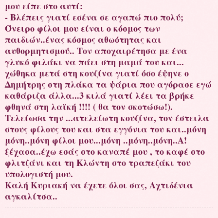
μου είπε στο αυτί:
- Βλέπεις γιατί εσένα σε αγαπώ πιο πολύ;
Όνειρο φίλοι μου είναι ο κόσμος των
παιδιών..ένας κόσμος αθωότητας και
αυθορμητισμού.. Τον αποχαιρέτησα με ένα
γλυκό φιλάκι να πάει στη μαμά του και...
χώθηκα μετά στη κουζίνα γιατί όσο έψηνε ο
Δημήτρης στη πλάκα τα ψάρια που αγόρασε εγώ
καθάριζα άλλα...3 κιλά γιατί λέει τα βρήκε
φθηνά στη λαϊκή !!!! ( θα τον σκοτώσω!).
Τελείωσα την ...ατελείωτη κουζίνα, τον έστειλα
στους φίλους του και στα εγγόνια του και..μόνη
μόνη..μόνη φίλοι μου...μόνη ..μόνη..μόνη..Α!
ξέχασα..έχω εσάς στο καναπέ μου , το καφέ στο
φλιτζάνι και τη Κλώντη στο τραπεζάκι του
υπολογιστή μου.
Καλή Κυριακή να έχετε όλοι σας, Αχτιδένια
αγκαλίτσα..