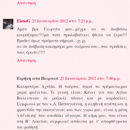
Απάντηση
ElenaG
21 Ιανουαρίου 2012 στις 7:21 μ.μ.
Αμάν βρε Γεωργία μου...μέχρι να σε διαβάσω
κουράζομαι!!!!μα ποτε προλαβαίνεις ήθελα να ξερα!!!
Έμαθες όμως πράματα σήμερα...χι χι
αν σε διάβαση κακομοίρα μου αλίμονο σου...που προδίδεις
τους έρωτες!!!!
Απάντηση
Ειρήνη απο Πειραιά
21 Ιανουαρίου 2012 στις 7:46 μ.μ.
Καλησπέρα Αχτίδα. Η τούρτα, παρά το τρέμουλο,μια
χαρά φαίνεται. Τι γευση είναι; Κάνει για του Αγίου
Βαλεντινου σε ροζουλί τόνους και με καρδούλες;
Συμφωνώ με τον κ.Α. Παπαγιάννη, η αληθινή αγάπη και η
φροντίδα της οικογένειας και των γυρω μας, είναι η μόνη
'επένδυση' που αποδίδει σίγουρα. Η κόρη μου, που είναι
στη Β΄ Λυκείου, συμφωνεί απόλυτα με τ' αποφθέγματα
του μαθητή.