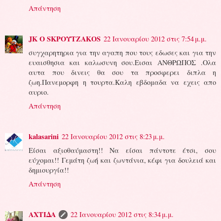
Απάντηση
JK O SΚΡΟΥΤΖΑΚΟS
22 Ιανουαρίου 2012 στις 7:54 μ.μ.
συγχαρητηρια για την αγαπη που τους εδωσες και για την
ευαισθησια και καλωσυνη σου.Εισαι ΑΝΘΡΩΠΟΣ .Ολα
αυτα που δινεις θα σου τα προσφερει διπλα η
ζωη.Πανεμορφη η τουρτα.Καλη εβδομαδα να εχεις απο
αυριο.
Απάντηση
kalasarini
22 Ιανουαρίου 2012 στις 8:23 μ.μ.
Είσαι αξιοθαύμαστη!! Να είσαι πάντοτε έτσι, σου
εύχομαι!! Γεμάτη ζωή και ζωντάνια, κέφι για δουλειά και
δημιουργία!!
Απάντηση
ΑΧΤΙΔΑ
22 Ιανουαρίου 2012 στις 8:34 μ.μ.